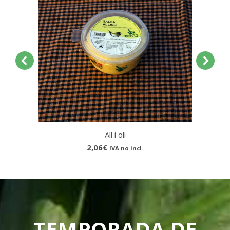
All i oli
2,06
€
IVA no incl.
TEMPORADA DE