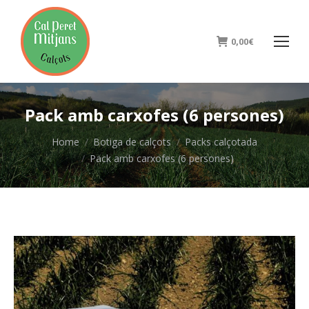
0,00
€
Pack amb carxofes (6 persones)
You are here:
Home
Botiga de calçots
Packs calçotada
Pack amb carxofes (6 persones)