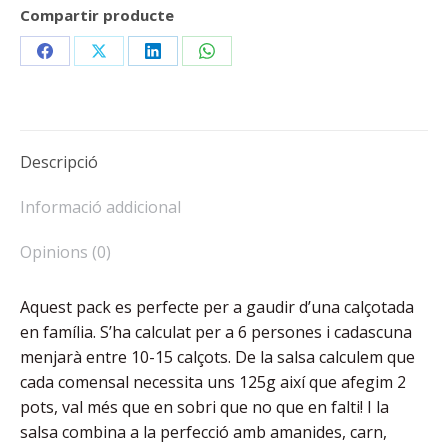
Compartir producte
Share
Share
Share
Share
on
on
on
on
Facebook
X
LinkedIn
WhatsApp
Descripció
Informació addicional
Opinions (0)
Aquest pack es perfecte per a gaudir d’una calçotada
en família. S’ha calculat per a 6 persones i cadascuna
menjarà entre 10-15 calçots. De la salsa calculem que
cada comensal necessita uns 125g així que afegim 2
pots, val més que en sobri que no que en falti! I la
salsa combina a la perfecció amb amanides, carn,