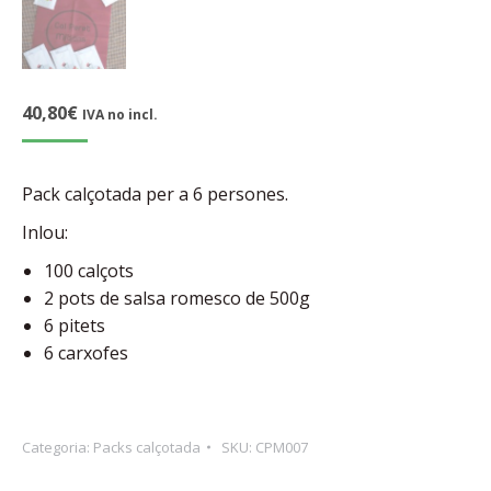
40,80
€
IVA no incl.
Pack calçotada per a 6 persones.
Inlou:
100 calçots
2 pots de salsa romesco de 500g
6 pitets
6 carxofes
Categoria:
Packs calçotada
SKU:
CPM007