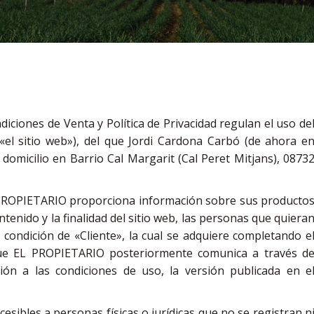
ciones de Venta y Política de Privacidad regulan el uso de
«el sitio web»), del que Jordi Cardona Carbó (de ahora e
omicilio en Barrio Cal Margarit (Cal Peret Mitjans), 0873
L PROPIETARIO proporciona información sobre sus producto
ntenido y la finalidad del sitio web, las personas que quiera
 condición de «Cliente», la cual se adquiere completando e
que EL PROPIETARIO posteriormente comunica a través d
ión a las condiciones de uso, la versión publicada en e
cesibles a personas físicas o jurídicas que no se registran n