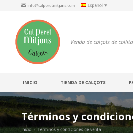
Español
info@calperetmitjans.com
Venda de calçots de collit
INICIO
TIENDA DE CALÇOTS
P
Términos y condicion
Estás aquí:
Inicio
Términos y condiciones de venta