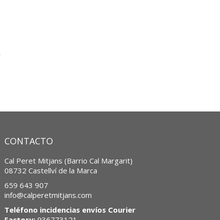
e
n
CONTACTO
Cal Peret Mitjans (Barrio Cal Margarit)
08732 Castellví de la Marca
659 643 907
info@calperetmitjans.com
Teléfono incidencias envíos Courier
Factory:
936773121