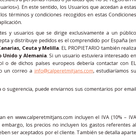
uarios»). En este sentido, los Usuarios que accedan a esta
 los términos y condiciones recogidos en estas Condicione
plicación.
es y usuarios que se dirige exclusivamente a un públic
acepta y distribuye pedidos es el comprendido por España (e
Canarias, Ceuta y Melilla
. EL PROPIETARIO también realiz
o Unido y Alemania
. Si un usuario estuviera interesado e
añol o de dichos países europeos debería contactar con E
o un correo a
info@calperetmitjans.com
, estudiaríamos s
a o sugerencia, puede enviarnos sus comentarios por emai
can en www.calperetmitjans.com incluyen el IVA (10% – IV
 embargo, los precios no incluyen los gastos referentes a
eben ser aceptados por el cliente. También se detalla apart