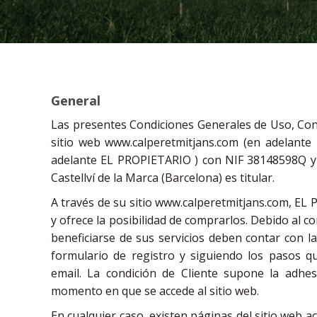
General
Las presentes Condiciones Generales de Uso, Condi
sitio web www.calperetmitjans.com (en adelante 
adelante EL PROPIETARIO ) con NIF 38148598Q y d
Castellví de la Marca (Barcelona) es titular.
A través de su sitio www.calperetmitjans.com, E
y ofrece la posibilidad de comprarlos. Debido al co
beneficiarse de sus servicios deben contar con la
formulario de registro y siguiendo los pasos 
email. La condición de Cliente supone la adhes
momento en que se accede al sitio web.
En cualquier caso, existen páginas del sitio web ac