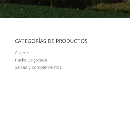
CATEGORÍAS DE PRODUCTOS
l
Calçots
n
Packs Calçotada
2
Salsas y complementos
s
n
l
e
l
i